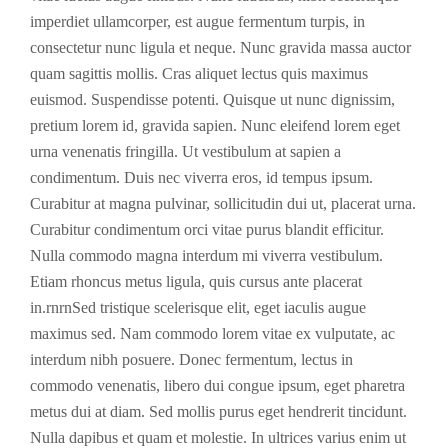
imperdiet ullamcorper, est augue fermentum turpis, in
consectetur nunc ligula et neque. Nunc gravida massa auctor
quam sagittis mollis. Cras aliquet lectus quis maximus
euismod. Suspendisse potenti. Quisque ut nunc dignissim,
pretium lorem id, gravida sapien. Nunc eleifend lorem eget
urna venenatis fringilla. Ut vestibulum at sapien a
condimentum. Duis nec viverra eros, id tempus ipsum.
Curabitur at magna pulvinar, sollicitudin dui ut, placerat urna.
Curabitur condimentum orci vitae purus blandit efficitur.
Nulla commodo magna interdum mi viverra vestibulum.
Etiam rhoncus metus ligula, quis cursus ante placerat
in.rnrnSed tristique scelerisque elit, eget iaculis augue
maximus sed. Nam commodo lorem vitae ex vulputate, ac
interdum nibh posuere. Donec fermentum, lectus in
commodo venenatis, libero dui congue ipsum, eget pharetra
metus dui at diam. Sed mollis purus eget hendrerit tincidunt.
Nulla dapibus et quam et molestie. In ultrices varius enim ut